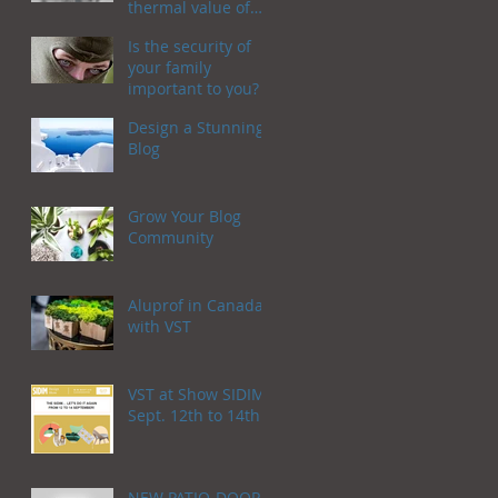
thermal value of
1.2 W / m2K
Is the security of
your family
important to you?
Design a Stunning
Blog
Grow Your Blog
Community
Aluprof in Canada
with VST
VST at Show SIDIM!
Sept. 12th to 14th
NEW PATIO-DOOR,