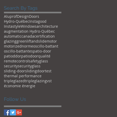
Search By Tags
Aluprof
Design
Doors
Hydro-Québec
Instagood
Instastyle
Windows
architecture
augmentation Hydro-Québec
automatic
canada
certification
glazing
green
liftandslide
motor
motorized
norme
oscillo-battant
oscillo-battantes
patio-door
patioddor
patiodoor
qualité
remotecontrol
safetyglass
security
securityglass
sliding-door
slidingdoor
test
thermal performance
tripleglazed
tripleglazing
vst
économie énergie
Follow Us