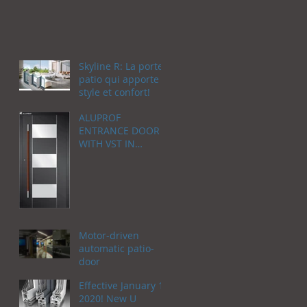
Skyline R: La porte
patio qui apporte
style et confort!
ALUPROF
ENTRANCE DOOR
WITH VST IN
CANADA: YOUR
DOOR AS A
WELCOME HOME!
Motor-driven
automatic patio-
door
Effective January 1,
2020! New U