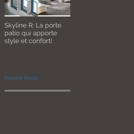
Skyline R: La porte
Effective January 1,
patio qui apporte
2020! New U therma
style et confort!
value of 1.2 W / m2K
Recent Posts