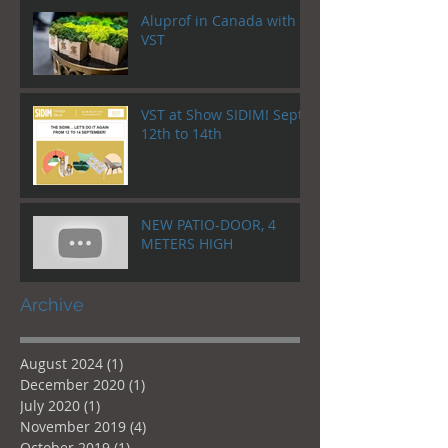
Aluprof in Canada with
VST
VST at Show SIDIM! Sept.
12th to 14th
NEW PATIO-DOOR, 4
METERS HIGH
Archive
August 2024
(1)
1 post
December 2020
(1)
1 post
July 2020
(1)
1 post
November 2019
(4)
4 posts
October 2019
(1)
1 post