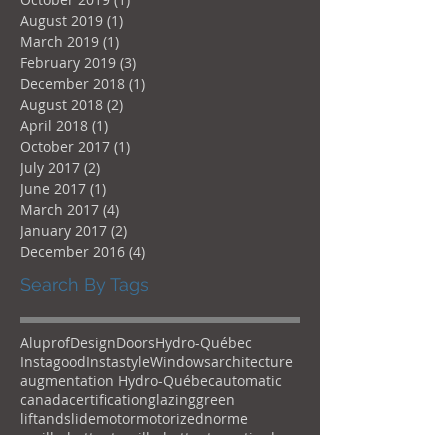
August 2019
(1)
1 post
March 2019
(1)
1 post
February 2019
(3)
3 posts
December 2018
(1)
1 post
August 2018
(2)
2 posts
April 2018
(1)
1 post
October 2017
(1)
1 post
July 2017
(2)
2 posts
June 2017
(1)
1 post
March 2017
(4)
4 posts
January 2017
(2)
2 posts
December 2016
(4)
4 posts
Search By Tags
Aluprof
Design
Doors
Hydro-Québec
Instagood
Instastyle
Windows
architecture
augmentation Hydro-Québec
automatic
canada
certification
glazing
green
liftandslide
motor
motorized
norme
oscillo-battant
oscillo-battantes
patio-door