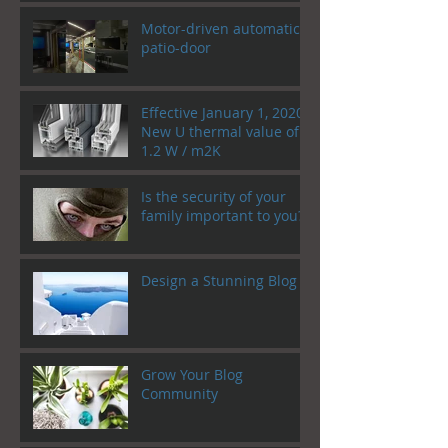
Motor-driven automatic
patio-door
Effective January 1, 2020!
New U thermal value of
1.2 W / m2K
Is the security of your
family important to you?
Design a Stunning Blog
Grow Your Blog
Community