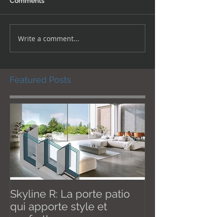
Comments
Write a comment...
Featured Posts
Skyline R: La porte patio
Effective Janu
qui apporte style et
New U thermal val