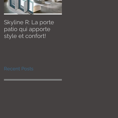
Skyline R: La porte
Effective January 1,
patio qui apporte
2020! New U therma
style et confort!
value of 1.2 W / m2K
Recent Posts